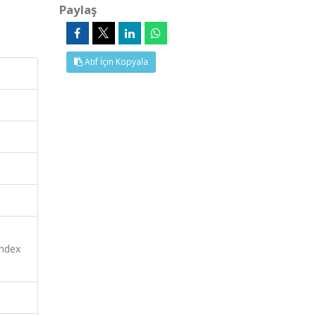
Paylaş
Atıf İçin Kopyala
Index