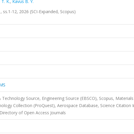
 T. K.
,
Kavus B. Y.
 ss.1-12, 2026 (SCI-Expanded, Scopus)
EMS
& Technology Source, Engineering Source (EBSCO), Scopus, Materials
nology Collection (ProQuest), Aerospace Database, Science Citation 
rectory of Open Access Journals