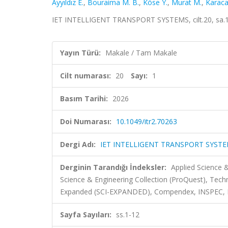
Ayyıldız E.
,
Bouraima M. B.
,
Köse Y.
,
Murat M.
,
Karaca
IET INTELLIGENT TRANSPORT SYSTEMS, cilt.20, sa.1,
Yayın Türü:
Makale / Tam Makale
Cilt numarası:
20
Sayı:
1
Basım Tarihi:
2026
Doi Numarası:
10.1049/itr2.70263
Dergi Adı:
IET INTELLIGENT TRANSPORT SYST
Derginin Tarandığı İndeksler:
Applied Science 
Science & Engineering Collection (ProQuest), Tech
Expanded (SCI-EXPANDED), Compendex, INSPEC, Di
Sayfa Sayıları:
ss.1-12