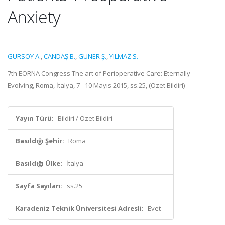
Anxiety
GÜRSOY A.
,
CANDAŞ B.
,
GÜNER Ş.
,
YILMAZ S.
7th EORNA Congress The art of Perioperative Care: Eternally
Evolving, Roma, İtalya, 7 - 10 Mayıs 2015, ss.25, (Özet Bildiri)
Yayın Türü:
Bildiri / Özet Bildiri
Basıldığı Şehir:
Roma
Basıldığı Ülke:
İtalya
Sayfa Sayıları:
ss.25
Karadeniz Teknik Üniversitesi Adresli:
Evet