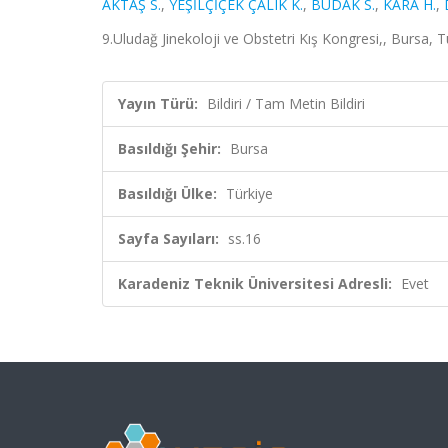
AKTAŞ S.
,
YEŞİLÇİÇEK ÇALIK K.
,
BUDAK S.
,
KARA H.
,
9.Uludağ Jinekoloji ve Obstetri Kış Kongresi,, Bursa, T
Yayın Türü:
Bildiri / Tam Metin Bildiri
Basıldığı Şehir:
Bursa
Basıldığı Ülke:
Türkiye
Sayfa Sayıları:
ss.16
Karadeniz Teknik Üniversitesi Adresli:
Evet