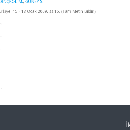
DİNÇKOL M.
,
GÜNEY S.
ürkiye, 15 - 18 Ocak 2009, ss.16, (Tam Metin Bildiri)
İ