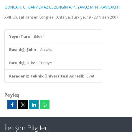
GONCA H. U.
,
CANYILMAZ E.
,
ZENGİN A. Y.
,
YAVUZ M. N.
,
KAVGACI H.
XVII. Ulusal Kanser Kongresi, Antalya, Türkiye, 19 - 23 Nisan 2007
Yayın Türü:
Bildiri
Basıldığı Şehir:
Antalya
Basıldığı Ülke:
Türkiye
Karadeniz Teknik Üniversitesi Adresli:
Evet
Paylaş
İletişim Bilgileri