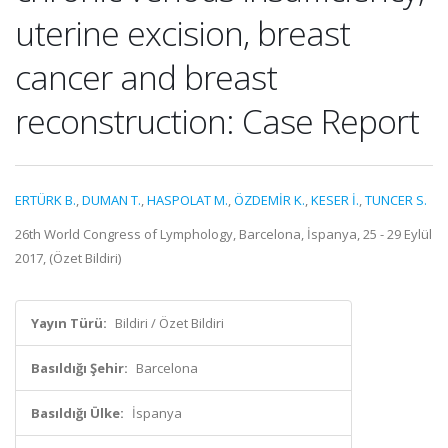
uterine excision, breast
cancer and breast
reconstruction: Case Report
ERTÜRK B.
,
DUMAN T.
,
HASPOLAT M.
,
ÖZDEMİR K.
,
KESER İ.
,
TUNCER S.
26th World Congress of Lymphology, Barcelona, İspanya, 25 - 29 Eylül
2017, (Özet Bildiri)
Yayın Türü:
Bildiri / Özet Bildiri
Basıldığı Şehir:
Barcelona
Basıldığı Ülke:
İspanya