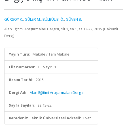
GÜRSOY K.
,
GÜLER M.
,
BÜLBÜL B. Ö.
,
GÜVEN B.
Alan Eğitimi Araştırmaları Dergisi, cilt.1, sa.1, ss.13-22, 2015 (Hakemli
Dergi)
Yayın Türü:
Makale / Tam Makale
Cilt numarası:
1
Sayı:
1
Basım Tarihi:
2015
Dergi Adı:
Alan Eğitimi Araştırmaları Dergisi
Sayfa Sayıları:
ss.13-22
Karadeniz Teknik Üniversitesi Adresli:
Evet