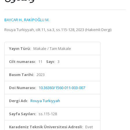
BAYCAR H.
,
RAKİPOĞLU M.
Rouya Turkiyyah, cilt.11, sa.3, ss.115-128, 2023 (Hakemli Dergi)
Yayın Türü:
Makale / Tam Makale
Cilt numarası:
11
Sayı:
3
Basım Tarihi:
2023
Doi Numarası:
10.36360/1560-011-003-007
Dergi Adı:
Rouya Turkiyyah
Sayfa Sayıları:
ss.115-128
Karadeniz Teknik Üniversitesi Adresli:
Evet