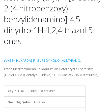
2-(4-nitrobenzoxy)-
benzylidenamino]-4,5-
dihydro-1H-1,2,4-triazol-5-
ones
YÜKSEK H.
,
KARDAŞ F.
,
GÜRSOY KOL Ö.
,
ALBAYRAK Ö.
Trans Mediterranean Colloquium on Heterocyclic Chemistry
(TRAMECH VIII), Antalya, Türkiye, 11 - 15 Kasım 2015, (Özet Bildiri)
Yayın Türü:
Bildiri / Özet Bildiri
Basıldığı Şehir:
Antalya