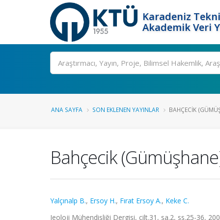
Karadeniz Tekni
Akademik Veri 
Ara
ANA SAYFA
SON EKLENEN YAYINLAR
BAHÇECIK (GÜMÜŞH
Bahçecik (Gümüşhane) T
Yalçınalp B.
,
Ersoy H.
,
Fırat Ersoy A.
,
Keke C.
Jeoloji Mühendisliği Dergisi, cilt.31, sa.2, ss.25-36, 2