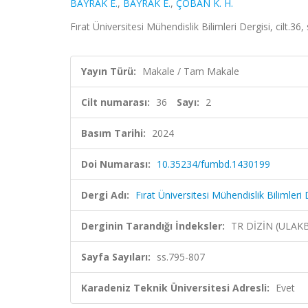
BAYRAK E.
,
BAYRAK E.
,
ÇOBAN K. H.
Fırat Üniversitesi Mühendislik Bilimleri Dergisi, cilt.3
Yayın Türü:
Makale / Tam Makale
Cilt numarası:
36
Sayı:
2
Basım Tarihi:
2024
Doi Numarası:
10.35234/fumbd.1430199
Dergi Adı:
Fırat Üniversitesi Mühendislik Bilimleri 
Derginin Tarandığı İndeksler:
TR DİZİN (ULAK
Sayfa Sayıları:
ss.795-807
Karadeniz Teknik Üniversitesi Adresli:
Evet