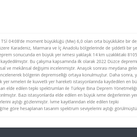
de TSİ 04:08’de moment büyüklüğü (Mw) 6,0 olan orta büyüklükte bir d
ere Karadeniz, Marmara ve İç Anadolu bölgelerinde de şiddetli bir şe
deprem sonucunda en büyük yer ivmesi yaklaşık 14 km uzaklıktaki 810
 kaydedilmiştir. Bu çalışma kapsamında ilk olarak 2022 Düzce deprem
al ve mekânsal değişimi incelenmiştir. Anaşok sonrası meydana gele
ile incelenerek bölgenin depremselliği ortaya konulmuştur. Daha sonra, 
 yer ivmeleri ile kuvvetli yer hareketi istasyonlarında kaydedilen en b
rından elde edilen tepki spektrumları ile Türkiye Bina Deprem Yönetmeliğ
ırılmıştır. Bazı istasyonlarda elde edilen en büyük ivme değerlerinin ye
rini aştığı gözlenmiştir. İvme kayıtlarından elde edilen tepki
i’ne göre hesaplanan tasarım spektrum seviyelerini aştığı görülmüştü