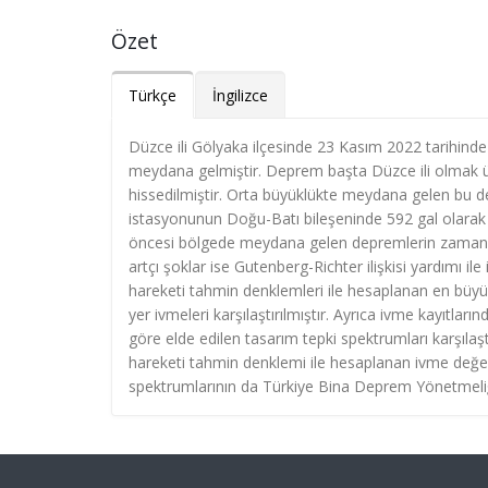
Özet
Türkçe
İngilizce
Düzce ili Gölyaka ilçesinde 23 Kasım 2022 tarihin
meydana gelmiştir. Deprem başta Düzce ili olmak üz
hissedilmiştir. Orta büyüklükte meydana gelen bu 
istasyonunun Doğu-Batı bileşeninde 592 gal olarak
öncesi bölgede meydana gelen depremlerin zamans
artçı şoklar ise Gutenberg-Richter ilişkisi yardımı 
hareketi tahmin denklemleri ile hesaplanan en büyük
yer ivmeleri karşılaştırılmıştır. Ayrıca ivme kayıtla
göre elde edilen tasarım tepki spektrumları karşılaşt
hareketi tahmin denklemi ile hesaplanan ivme değerle
spektrumlarının da Türkiye Bina Deprem Yönetmeliğ