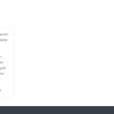
eprem
kilde
5
i
n
yer
üyük
ine
r
r.