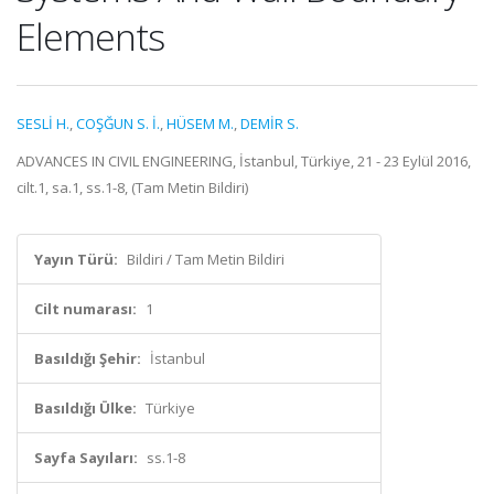
Elements
SESLİ H.
,
COŞĞUN S. İ.
,
HÜSEM M.
,
DEMİR S.
ADVANCES IN CIVIL ENGINEERING, İstanbul, Türkiye, 21 - 23 Eylül 2016,
cilt.1, sa.1, ss.1-8, (Tam Metin Bildiri)
Yayın Türü:
Bildiri / Tam Metin Bildiri
Cilt numarası:
1
Basıldığı Şehir:
İstanbul
Basıldığı Ülke:
Türkiye
Sayfa Sayıları:
ss.1-8