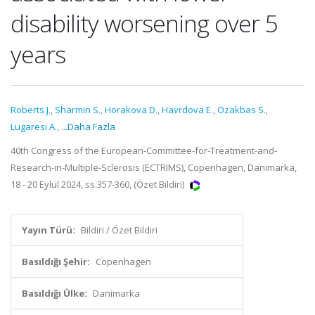
disability worsening over 5
years
Roberts J.
,
Sharmin S.
,
Horakova D.
,
Havrdova E.
,
Ozakbas S.
,
Lugaresi A.
,
...Daha Fazla
40th Congress of the European-Committee-for-Treatment-and-
Research-in-Multiple-Sclerosis (ECTRIMS), Copenhagen, Danimarka,
18 - 20 Eylül 2024, ss.357-360, (Özet Bildiri)
Yayın Türü:
Bildiri / Özet Bildiri
Basıldığı Şehir:
Copenhagen
Basıldığı Ülke:
Danimarka