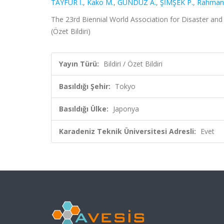
TAYFUR İ.
,
Kako M.
,
GÜNDÜZ A.
,
ŞİMŞEK P.
,
Rahman
The 23rd Biennial World Association for Disaster a
(Özet Bildiri)
Yayın Türü:
Bildiri / Özet Bildiri
Basıldığı Şehir:
Tokyo
Basıldığı Ülke:
Japonya
Karadeniz Teknik Üniversitesi Adresli:
Evet