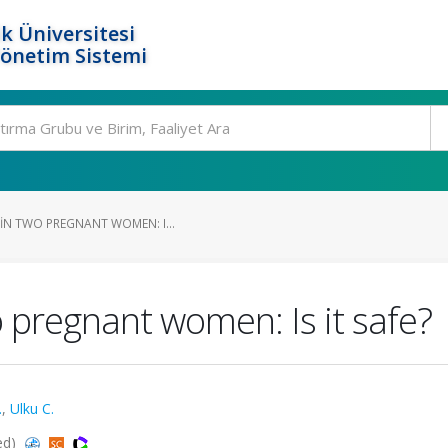
k Üniversitesi
Yönetim Sistemi
IN TWO PREGNANT WOMEN: I...
 pregnant women: Is it safe?
.
,
Ulku C.
ed)