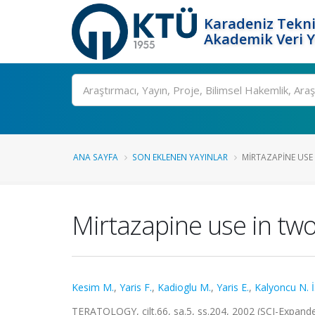
Karadeniz Tekni
Akademik Veri 
Ara
ANA SAYFA
SON EKLENEN YAYINLAR
MIRTAZAPINE USE 
Mirtazapine use in two
Kesim M.
,
Yaris F.
,
Kadioglu M.
,
Yaris E.
,
Kalyoncu N. İ
TERATOLOGY, cilt.66, sa.5, ss.204, 2002 (SCI-Expand