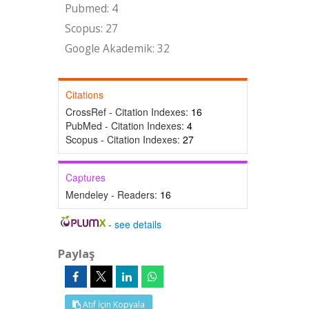
Pubmed: 4
Scopus: 27
Google Akademik: 32
Citations
CrossRef - Citation Indexes:
16
PubMed - Citation Indexes:
4
Scopus - Citation Indexes:
27
Captures
Mendeley - Readers:
16
-
see details
Paylaş
Atıf İçin Kopyala