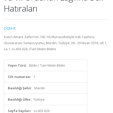
Hatıraları
ÇİÇEK R.
Kutü'l-Amare Zaferi'nin 100. Yılı Münasebetiyle Irak Cephesi
Uluslararası Sempozyumu, Mardin, Türkiye, 28 - 29 Nisan 2016, cilt.1,
sa.1, ss.603-626, (Tam Metin Bildiri)
Yayın Türü:
Bildiri / Tam Metin Bildiri
Cilt numarası:
1
Basıldığı Şehir:
Mardin
Basıldığı Ülke:
Türkiye
Sayfa Sayıları:
ss.603-626