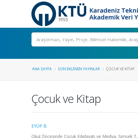
Karadeniz Tekni
Akademik Veri 
Ara
ANA SAYFA
SON EKLENEN YAYINLAR
ÇOCUK VE KITAP
Çocuk ve Kitap
EYÜP B.
Okul Öncesinde Çocuk Edebiyatı ve Medya, Şimşek T., E