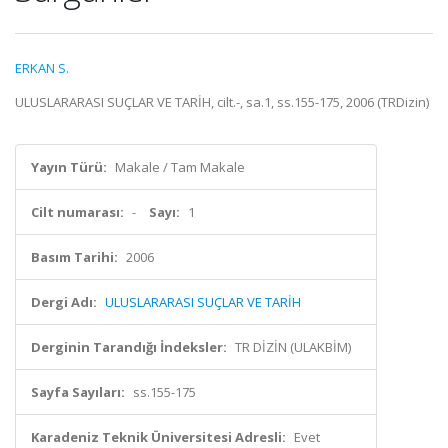
ERKAN S.
ULUSLARARASI SUÇLAR VE TARİH, cilt.-, sa.1, ss.155-175, 2006 (TRDizin)
Yayın Türü:
Makale / Tam Makale
Cilt numarası:
-
Sayı:
1
Basım Tarihi:
2006
Dergi Adı:
ULUSLARARASI SUÇLAR VE TARİH
Derginin Tarandığı İndeksler:
TR DİZİN (ULAKBİM)
Sayfa Sayıları:
ss.155-175
Karadeniz Teknik Üniversitesi Adresli:
Evet