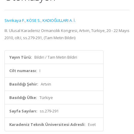
Sivrikaya F.
,
KÖSE S.
,
KADIOĞULLARI A. İ.
III. Ulusal Karadeniz Ormancılık Kongresi, Artvin, Türkiye, 20 - 22 Mayıs
2010, cilt.I, ss.279-291, (Tam Metin Bildiri)
Yayın Türü:
Bildiri / Tam Metin Bildiri
Cilt numarası:
I
Basıldığı Şehir:
Artvin
Basıldığı Ülke:
Türkiye
Sayfa Sayıları:
ss.279-291
Karadeniz Teknik Üniversitesi Adresli:
Evet