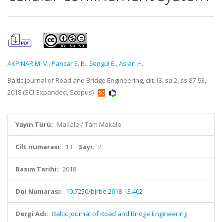
AKPINAR M. V.
,
Pancar E. B.
,
Şengül E.
,
Aslan H.
Baltic Journal of Road and Bridge Engineering, cilt.13, sa.2, ss.87-93,
2018 (SCI-Expanded, Scopus)
Yayın Türü:
Makale / Tam Makale
Cilt numarası:
13
Sayı:
2
Basım Tarihi:
2018
Doi Numarası:
10.7250/bjrbe.2018-13.402
Dergi Adı:
Baltic Journal of Road and Bridge Engineering