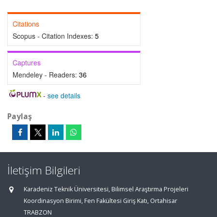
Citations
Scopus - Citation Indexes:
5
Captures
Mendeley - Readers:
36
-
see details
Paylaş
İletişim Bilgileri
Karadeniz Teknik Üniversitesi, Bilimsel Araştırma Projeleri
Koordinasyon Birimi, Fen Fakültesi Giriş Katı, Ortahisar
TRABZON