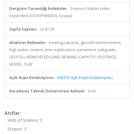
Derginin Tarandığı İndeksler:
Science Citation Index
Expanded (SCI-EXPANDED), Scopus
Sayfa Sayıları:
ss.87-93
Anahtar Kelimeler:
bearing capacity, geocell reinforcement,
high water content, lime stabilization, pavement, subgrade,
GEOCELL-REINFORCED SAND, BEARING CAPACITY, FOOTINGS,
MODEL, CLAY
Açık Arşiv Koleksiyonu:
AVESİS Açık Erişim Koleksiyonu
Karadeniz Teknik Üniversitesi Adresli:
Evet
Atıflar
Web of Science: 3
Scopus: 3