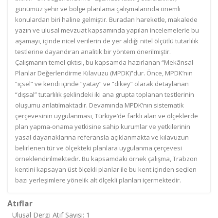
günümüz şehir ve bölge planlama çalışmalarında önemli
konulardan biri haline gelmiştir. Buradan hareketle, makalede
yazın ve ulusal mevzuat kapsamında yapılan incelemelerle bu
aşamayı, içinde nicel verilerin de yer aldığı nitel ölçütlü tutarlılık
testlerine dayandıran analitik bir yöntem önerilmiştir.
Çalışmanın temel çıktısı, bu kapsamda hazırlanan “Mekânsal
Planlar Değerlendirme Kılavuzu (MPDK)”dur. Önce, MPDK’nın
“içsel” ve kendi içinde “yatay” ve “dikey” olarak detaylanan
“dışsal” tutarlılık şeklindeki iki ana grupta toplanan testlerinin
oluşumu anlatılmaktadır. Devamında MPDK’nın sistematik
çerçevesinin uygulanması, Türkiye’de farklı alan ve ölçeklerde
plan yapma-onama yetkisine sahip kurumlar ve yetkilerinin
yasal dayanaklarına referansla açıklanmakta ve kılavuzun
belirlenen tür ve ölçekteki planlara uygulanma çerçevesi
örneklendirilmektedir. Bu kapsamdaki örnek çalışma, Trabzon
kentini kapsayan üst ölçekli planlar ile bu kent içinden seçilen
bazı yerleşimlere yönelik alt ölçekli planları içermektedir.
Atıflar
Ulusal Dergi Atıf Sayısı: 1