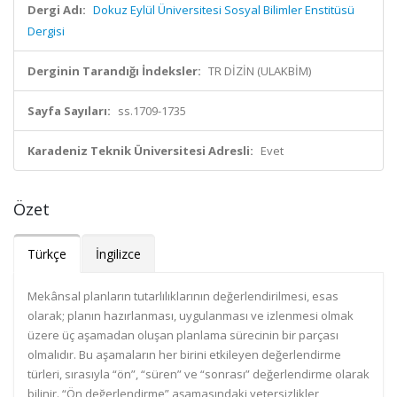
Dergi Adı:
Dokuz Eylül Üniversitesi Sosyal Bilimler Enstitüsü
Dergisi
Derginin Tarandığı İndeksler:
TR DİZİN (ULAKBİM)
Sayfa Sayıları:
ss.1709-1735
Karadeniz Teknik Üniversitesi Adresli:
Evet
Özet
Türkçe
İngilizce
Mekânsal planların tutarlılıklarının değerlendirilmesi, esas
olarak; planın hazırlanması, uygulanması ve izlenmesi olmak
üzere üç aşamadan oluşan planlama sürecinin bir parçası
olmalıdır. Bu aşamaların her birini etkileyen değerlendirme
türleri, sırasıyla “ön”, “süren” ve “sonrası” değerlendirme olarak
bilinir. “Ön değerlendirme” aşamasındaki yetersizlikler,