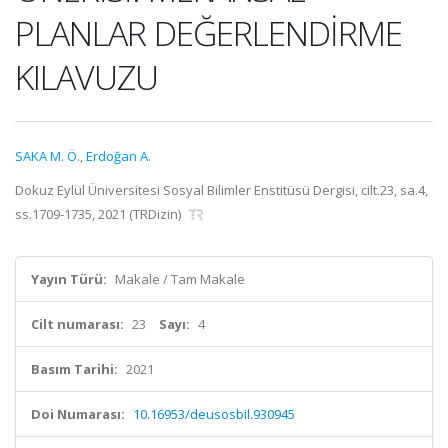
PLANLAR DEĞERLENDİRME
KILAVUZU
SAKA M. Ö.
,
Erdoğan A.
Dokuz Eylül Üniversitesi Sosyal Bilimler Enstitüsü Dergisi, cilt.23, sa.4,
ss.1709-1735, 2021 (TRDizin)
Yayın Türü:
Makale / Tam Makale
Cilt numarası:
23
Sayı:
4
Basım Tarihi:
2021
Doi Numarası:
10.16953/deusosbil.930945