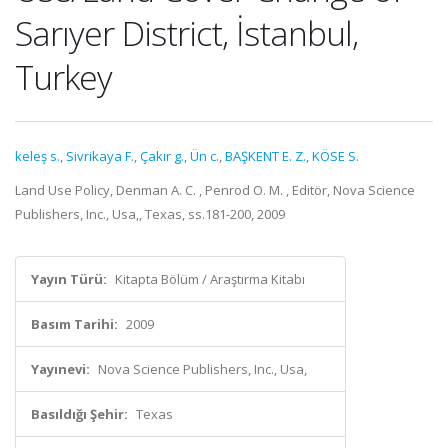
Sarıyer District, İstanbul,
Turkey
keleş s.
,
Sivrikaya F.
,
Çakır g.
,
Ün c.
,
BAŞKENT E. Z.
,
KÖSE S.
Land Use Policy, Denman A. C. , Penrod O. M. , Editör, Nova Science
Publishers, Inc., Usa,, Texas, ss.181-200, 2009
Yayın Türü:
Kitapta Bölüm / Araştırma Kitabı
Basım Tarihi:
2009
Yayınevi:
Nova Science Publishers, Inc., Usa,
Basıldığı Şehir:
Texas