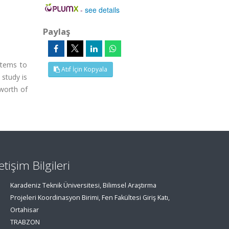
-
see details
Paylaş
stems to
Atıf İçin Kopyala
study is
worth of
letişim Bilgileri
Karadeniz Teknik Üniversitesi, Bilimsel Araştırma
Projeleri Koordinasyon Birimi, Fen Fakültesi Giriş Katı,
Ortahisar
TRABZON