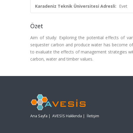
Karadeniz Teknik Üniversitesi Adresli:
Evet
Özet
Aim of study: Exploring the potential effects of v
sequester carbon and produce water has become of 
to evaluate the effects of management strategies w
carbon, water and timber values.
Ana Sayfa
|
AVESİS Hakkında
|
İletişim