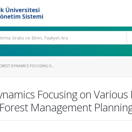
k Üniversitesi
Yönetim Sistemi
OREST DYNAMICS FOCUSING O...
Dynamics Focusing on Variou
e Forest Management Plannin