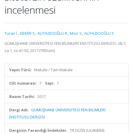
incelenmesi
Turan İ.
,
DEMİR S.
,
ALİYAZICIOĞLU R.
,
Mısır S.
,
ALİYAZICIOĞLU Y.
GÜMÜŞHANE ÜNİVERSİTESİ FEN BİLİMLERİ ENSTİTÜSÜ DERGİSİ, cilt.7,
sa.1, ss.41-50, 2017 (TRDizin)
Yayın Türü:
Makale / Tam Makale
Cilt numarası:
7
Sayı:
1
Basım Tarihi:
2017
Dergi Adı:
GÜMÜŞHANE ÜNİVERSİTESİ FEN BİLİMLERİ
ENSTİTÜSÜ DERGİSİ
Derginin Tarandığı İndeksler:
TR DİZİN (ULAKBİM)