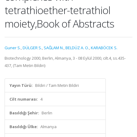
tetrathioether-tetrathiol
moiety,Book of Abstracts
Guner S.
,
DÜLGER S.
,
SAĞLAM N.
,
BELDÜZ A. O.
,
KARABÖCEK S.
Biotechnology 2000, Berlin, Almanya, 3 - 08 Eylül 2000, cilt.4, ss.435-
437, (Tam Metin Bildiri)
Yayın Türü:
Bildiri / Tam Metin Bildiri
Cilt numarası:
4
Basıldığı Şehir:
Berlin
Basıldığı Ülke:
Almanya