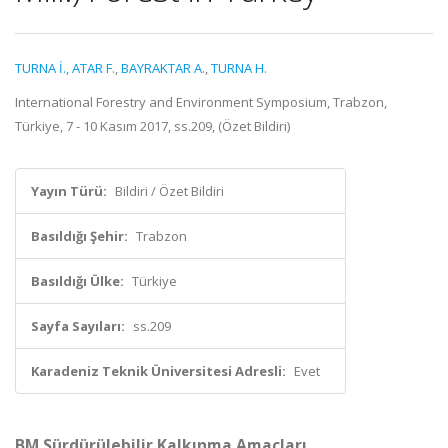
TURNA İ.
,
ATAR F.
,
BAYRAKTAR A.
,
TURNA H.
International Forestry and Environment Symposium, Trabzon,
Türkiye, 7 - 10 Kasım 2017, ss.209, (Özet Bildiri)
Yayın Türü:
Bildiri / Özet Bildiri
Basıldığı Şehir:
Trabzon
Basıldığı Ülke:
Türkiye
Sayfa Sayıları:
ss.209
Karadeniz Teknik Üniversitesi Adresli:
Evet
BM Sürdürülebilir Kalkınma Amaçları