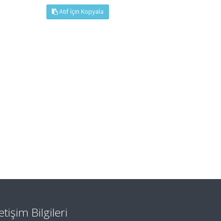
Atıf İçin Kopyala
letişim Bilgileri