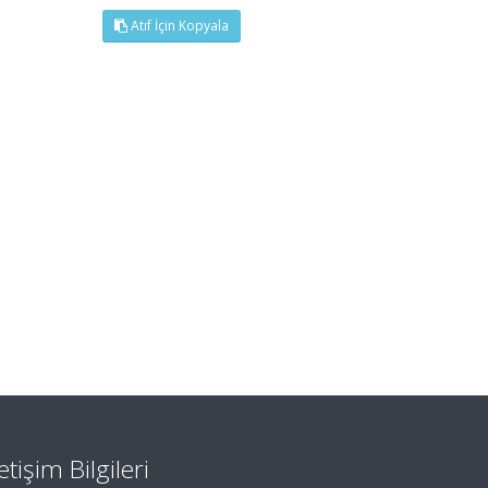
Atıf İçin Kopyala
letişim Bilgileri