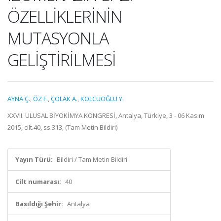
ÖZELLİKLERİNİN
MUTASYONLA
GELİŞTİRİLMESİ
AYNA Ç.
,
ÖZ F.
,
ÇOLAK A.
,
KOLCUOĞLU Y.
XXVII. ULUSAL BİYOKİMYA KONGRESİ, Antalya, Türkiye, 3 - 06 Kasım
2015, cilt.40, ss.313, (Tam Metin Bildiri)
Yayın Türü:
Bildiri / Tam Metin Bildiri
Cilt numarası:
40
Basıldığı Şehir:
Antalya