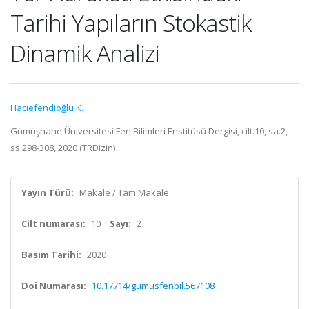
Tarihi Yapıların Stokastik
Dinamik Analizi
Hacıefendioğlu K.
Gümüşhane Üniversitesi Fen Bilimleri Enstitüsü Dergisi, cilt.10, sa.2,
ss.298-308, 2020 (TRDizin)
Yayın Türü:
Makale / Tam Makale
Cilt numarası:
10
Sayı:
2
Basım Tarihi:
2020
Doi Numarası:
10.17714/gumusfenbil.567108