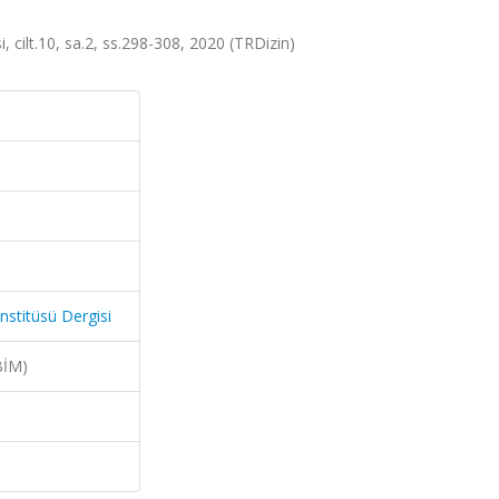
, cilt.10, sa.2, ss.298-308, 2020 (TRDizin)
nstitüsü Dergisi
BİM)