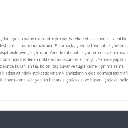
dana gelen yatay mikro titreşim yer hareketi etkisi altındaki tarihi bir
kleştirilmesi amaçlanmaktadır. Bu amaçla, yerinde tahribatsız yönteml
espit edilmeye çalışılmıştır. Yerinde tahribatsız yöntem olarak ultrason
lonlar için belirlenen noktalardan ölçümler alınmıştır. Yerinde yapılan
alizlerinde kullanılan taş kolon, taş duvar ve tuğla kemer için malzeme
fik etkisi altındaki stokastik dinamik analizlerinin elde edilmesi için traf
 dinamik analizler yapının hasarsız (çatlaksız) ve hasarlı (çatlaklı) haller