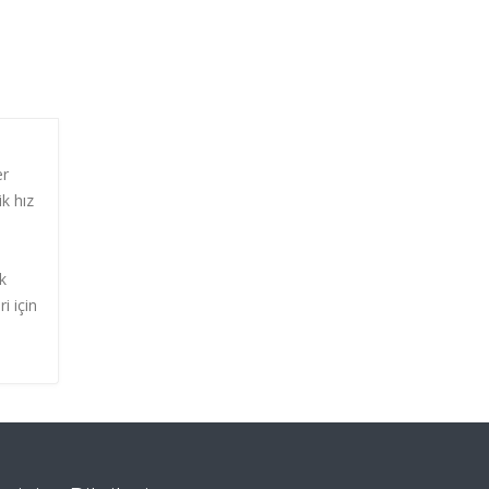
er
ik hız
ik
i için