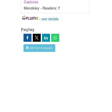
Captures
Mendeley - Readers:
7
-
see details
Paylaş
Atıf İçin Kopyala