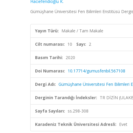
Hacıefendioğlu K.
Gümüşhane Üniversitesi Fen Bilimleri Enstitüsü Dergisi
Yayın Türü:
Makale / Tam Makale
Cilt numarası:
10
Sayı:
2
Basım Tarihi:
2020
Doi Numarası:
10.17714/gumusfenbil.567108
Dergi Adı:
Gümüşhane Üniversitesi Fen Bilimleri E
Derginin Tarandığı İndeksler:
TR DİZİN (ULAK
Sayfa Sayıları:
ss.298-308
Karadeniz Teknik Üniversitesi Adresli:
Evet