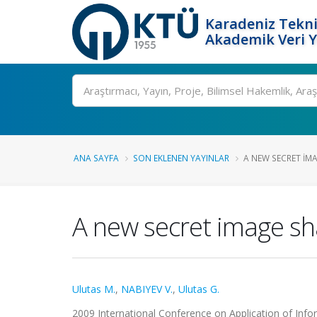
Karadeniz Tekni
Akademik Veri 
Ara
ANA SAYFA
SON EKLENEN YAYINLAR
A NEW SECRET IMA
A new secret image s
Ulutas M.
,
NABIYEV V.
,
Ulutas G.
2009 International Conference on Application of In