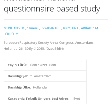
questionnaire based study
MUNGAN V. D.
,
özmen i.
,
EVYAPAN B. F.
,
TOPÇU A. F.
,
ARBAK P. M.
,
BÜLBÜL Y.
European Respiratory Society Annal Congress, Amsterdam,
Hollanda, 26 - 30 Eylül 2015, (Özet Bildiri)
Yayın Türü:
Bildiri / Özet Bildiri
Basıldığı Şehir:
Amsterdam
Basıldığı Ülke:
Hollanda
Karadeniz Teknik Üniversitesi Adresli:
Evet