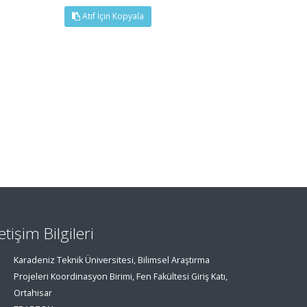
Atıf İçin Kopyala
letişim Bilgileri
Karadeniz Teknik Üniversitesi, Bilimsel Araştırma
Projeleri Koordinasyon Birimi, Fen Fakültesi Giriş Katı,
Ortahisar