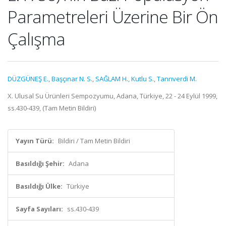
Parametreleri Üzerine Bir Ön
Çalışma
DÜZGÜNEŞ E.
,
Başçınar N. S.
,
SAĞLAM H.
,
Kutlu S.
,
Tanrıverdi M.
X. Ulusal Su Ürünleri Sempozyumu, Adana, Türkiye, 22 - 24 Eylül 1999,
ss.430-439, (Tam Metin Bildiri)
Yayın Türü:
Bildiri / Tam Metin Bildiri
Basıldığı Şehir:
Adana
Basıldığı Ülke:
Türkiye
Sayfa Sayıları:
ss.430-439