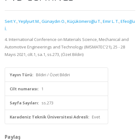
Sert Y.
,
Yeşilyurt M.
,
Günaydın O.
,
Küçükömeroğlu T.
,
Emir L. T.
,
Efeoğlu
İ.
4. International Conference on Materials Science, Mechanical and
Automotive Engineerings and Technology (IMSMATEC'21), 25 - 28
Mayıs 2021, cilt.1, sa.1, ss.273, (Özet Bildiri)
Yayın Türü:
Bildiri / Özet Bildiri
Cilt numarası:
1
Sayfa Sayıları:
ss.273
Karadeniz Teknik Üniversitesi Adresli:
Evet
Paylaş