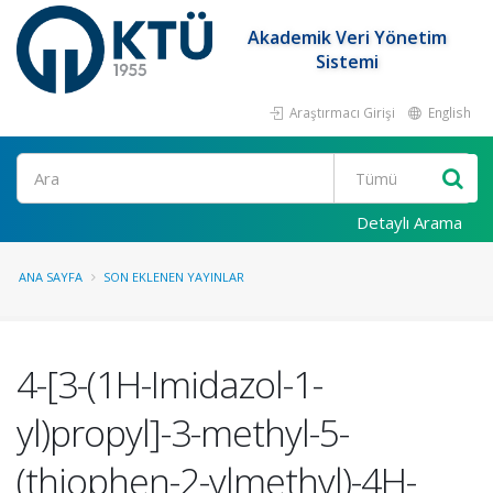
Akademik Veri Yönetim
Sistemi
Araştırmacı Girişi
English
Ara
Detaylı Arama
ANA SAYFA
SON EKLENEN YAYINLAR
4-[3-(1H-Imidazol-1-
yl)propyl]-3-methyl-5-
(thiophen-2-ylmethyl)-4H-