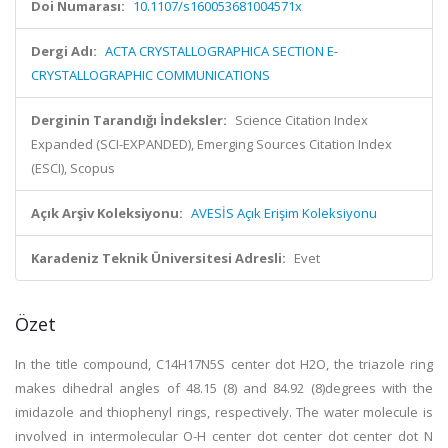
Doi Numarası:
10.1107/s160053681004571x
Dergi Adı:
ACTA CRYSTALLOGRAPHICA SECTION E-
CRYSTALLOGRAPHIC COMMUNICATIONS
Derginin Tarandığı İndeksler:
Science Citation Index
Expanded (SCI-EXPANDED), Emerging Sources Citation Index
(ESCI), Scopus
Açık Arşiv Koleksiyonu:
AVESİS Açık Erişim Koleksiyonu
Karadeniz Teknik Üniversitesi Adresli:
Evet
Özet
In the title compound, C14H17N5S center dot H2O, the triazole ring
makes dihedral angles of 48.15 (8) and 84.92 (8)degrees with the
imidazole and thiophenyl rings, respectively. The water molecule is
involved in intermolecular O-H center dot center dot center dot N