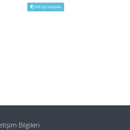
Atıf İçin Kopyala
letişim Bilgileri