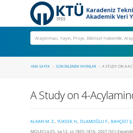
Karadeniz Tekni
Akademik Veri 
Ara
ANA SAYFA
SON EKLENEN YAYINLAR
A STUDY ON 4-ACY
A Study on 4-Acylamino
ALKAN M. Z.
,
YÜKSEK H.
,
İSLAMOĞLU F.
,
BAHÇECİ Ş.
MOLECULES, sa.12, ss.1805-1816, 2007 (SCI-Expande