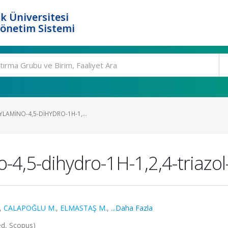
k Üniversitesi
Yönetim Sistemi
LAMINO-4,5-DIHYDRO-1H-1,...
-4,5-dihydro-1H-1,2,4-triazo
,
CALAPOĞLU M.
,
ELMASTAŞ M.
,
...Daha Fazla
d, Scopus)