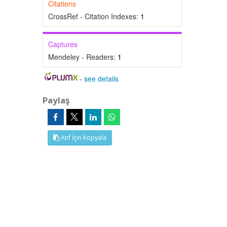
Citations
CrossRef - Citation Indexes:
1
Captures
Mendeley - Readers:
1
-
see details
Paylaş
Atıf İçin Kopyala