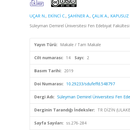
UÇAR N.
,
EKİNCİ C.
,
ŞAHİNER A.
,
ÇALIK A.
,
KAPUSUZ 
Süleyman Demirel Üniversitesi Fen Edebiyat Fakültesi F
Yayın Türü:
Makale / Tam Makale
Cilt numarası:
14
Sayı:
2
Basım Tarihi:
2019
Doi Numarası:
10.29233/sdufeffd.548797
Dergi Adı:
Süleyman Demirel Üniversitesi Fen Edeb
Derginin Tarandığı İndeksler:
TR DİZİN (ULAK
Sayfa Sayıları:
ss.276-284