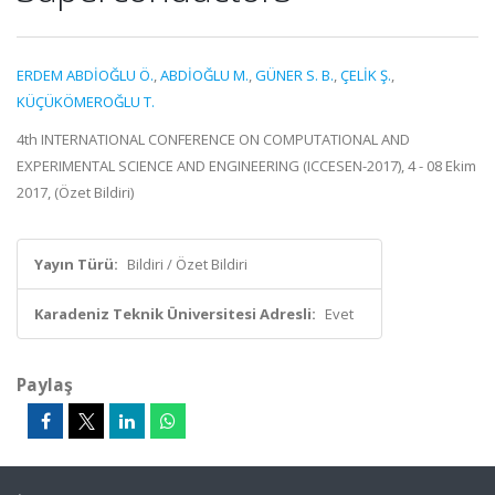
ERDEM ABDİOĞLU Ö.
,
ABDİOĞLU M.
,
GÜNER S. B.
,
ÇELİK Ş.
,
KÜÇÜKÖMEROĞLU T.
4th INTERNATIONAL CONFERENCE ON COMPUTATIONAL AND
EXPERIMENTAL SCIENCE AND ENGINEERING (ICCESEN-2017), 4 - 08 Ekim
2017, (Özet Bildiri)
Yayın Türü:
Bildiri / Özet Bildiri
Karadeniz Teknik Üniversitesi Adresli:
Evet
Paylaş