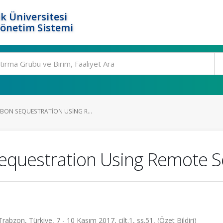
k Üniversitesi
Yönetim Sistemi
BON SEQUESTRATION USING R...
equestration Using Remote S
zon, Türkiye, 7 - 10 Kasım 2017, cilt.1, ss.51, (Özet Bildiri)