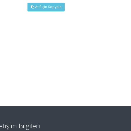
Atıf İçin Kopyala
letişim Bilgileri