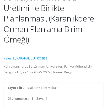
Üretimi İle Birlikte
Planlanması, (Karanlıkdere
Orman Planlama Birimi
Örneği)
Keles S.
,
KARAHALİL U.
,
KÖSE S.
Kahramanmaraş Sütçü İmam Üniversitesi Fen ve Mühendislik
Dergisi, cilt.8, sa.1, ss.65-75, 2005 (Hakemli Dergi)
Yayın Türü:
Makale / Tam Makale
Cilt numarası:
8
Sayı:
1