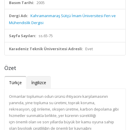
Basım Tarihi:
2005
Dergi Adı:
Kahramanmaraş Sütçü İmam Üniversitesi Fen ve
Mühendislik Dergisi
Sayfa Sayıları:
ss.65-75
Karadeniz Teknik Üniversitesi Adresli:
Evet
Özet
Türkçe
İngilizce
Ormanlar toplumun odun ürünü ihtiyacını karşılamasının
yanında, yine topluma su üretimi, toprak koruma,
rekreasyon, çığ önleme, oksijen üretme, karbon depolama gibi
hizmetler sunmakla birlikte, yer kürenin sürekliliği
için önemli olan ve son yıllarda büyük bir kamu oyuna sahip
olan biyolojik çeşitliliğin de önemli bir kaynağını