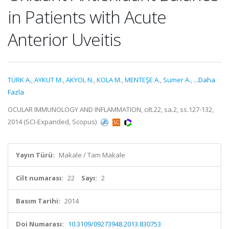
in Patients with Acute
Anterior Uveitis
TÜRK A.
,
AYKUT M.
,
AKYOL N.
,
KOLA M.
,
MENTEŞE A.
,
Sumer A.
,
...Daha
Fazla
OCULAR IMMUNOLOGY AND INFLAMMATION, cilt.22, sa.2, ss.127-132,
2014 (SCI-Expanded, Scopus)
Yayın Türü:
Makale / Tam Makale
Cilt numarası:
22
Sayı:
2
Basım Tarihi:
2014
Doi Numarası:
10.3109/09273948.2013.830753