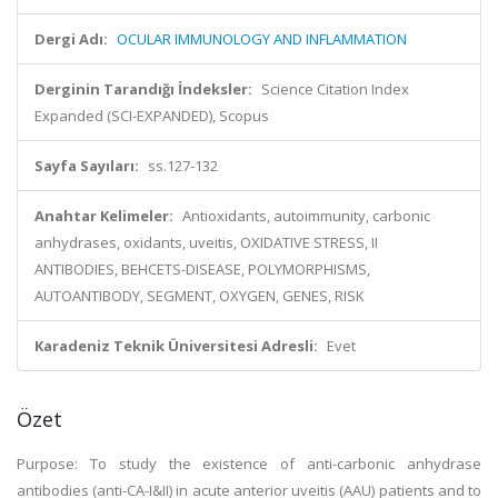
Dergi Adı:
OCULAR IMMUNOLOGY AND INFLAMMATION
Derginin Tarandığı İndeksler:
Science Citation Index
Expanded (SCI-EXPANDED), Scopus
Sayfa Sayıları:
ss.127-132
Anahtar Kelimeler:
Antioxidants, autoimmunity, carbonic
anhydrases, oxidants, uveitis, OXIDATIVE STRESS, II
ANTIBODIES, BEHCETS-DISEASE, POLYMORPHISMS,
AUTOANTIBODY, SEGMENT, OXYGEN, GENES, RISK
Karadeniz Teknik Üniversitesi Adresli:
Evet
Özet
Purpose: To study the existence of anti-carbonic anhydrase
antibodies (anti-CA-I&II) in acute anterior uveitis (AAU) patients and to