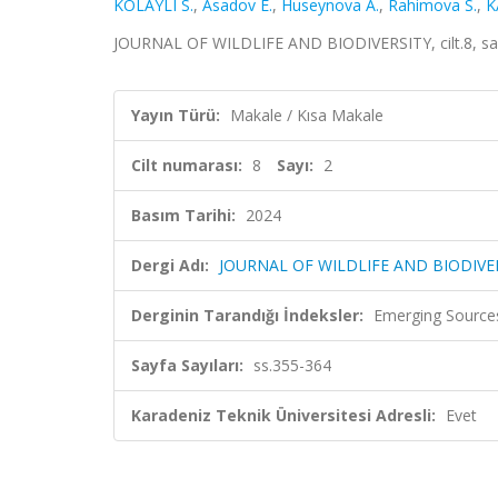
KOLAYLI S.
,
Asadov E.
,
Huseynova A.
,
Rahimova S.
,
K
JOURNAL OF WILDLIFE AND BIODIVERSITY, cilt.8, sa.2
Yayın Türü:
Makale / Kısa Makale
Cilt numarası:
8
Sayı:
2
Basım Tarihi:
2024
Dergi Adı:
JOURNAL OF WILDLIFE AND BIODIVE
Derginin Tarandığı İndeksler:
Emerging Sources
Sayfa Sayıları:
ss.355-364
Karadeniz Teknik Üniversitesi Adresli:
Evet