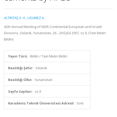
ALTINTAŞ S. H.
,
USUMEZ A.
42th Annual Meeting of IADR-Continental European and Israeli
Divisions, Selanik, Yunanistan, 26 - 29 Eylül 2007, ss.9, (Tam Metin
Bildiri)
Yayın Türü:
Bildiri / Tam Metin Bildiri
Basıldığı Şehir:
Selanik
Basıldığı Ülke:
Yunanistan
Sayfa Sayıları:
ss.9
Karadeniz Teknik Üniversitesi Adresli:
Evet