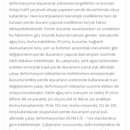
deformasyona dayanarak çökmesini engellerler ve bundan
dolayı hafif çerçeveli ahşap yapıların perde duvarlarında sıkça
kullanılırlar. Hem kontrplakların teknolojik özelliklerini hem de
kurulan perde duvarın yapısal özelliklerini birçok faktör
etkileyebilmektedir. Perde duvarlar tasarlanırken ve üretilirken
bu faktörlerin göz önünde bulundurulması gerekir. Literatürde;
ağaç türü, levha kalınlıkları, lif yönü, kusurlar, bağlantı
elemanlarının türü, yeri ve birbirleri arasındaki mesafeleri gibi
değişkenlerin perde duvarların yapısal davranışları üzerinde
etkili oldukları belirtilmiştir. Bu çalışmada, yerli ağaç türlerinden
üretilen kontrplak kaplı perde duvarların yanal yük altındaki
yatay deformasyon miktarlarının belirlenmesi amaçlanmıştır.
Bununla birlikte perde duvarların üretiminde kullanılacak bazı
değişkenlerin yatay deformasyon miktarları üzerine etkileri de
ortaya konulmuştur. Farklı ağaç türü (sarıçam ve ladin), lif yönü
(liflere dik ve paralel), çivi ölçüsü (6d ve 8d) ve çivi aralıkları
(levha kenarlarında 76 ile 152 mm, levha ortasında 152 ile 305
mm) kullanılarak oluşturulan perde duvarların yanal yük
altındaki yatay deformasyonları ASTM E72 – 13a standardına
göre belirlenmiştir. Çalışmanın sonucunda, ladin kontrplaklar ile