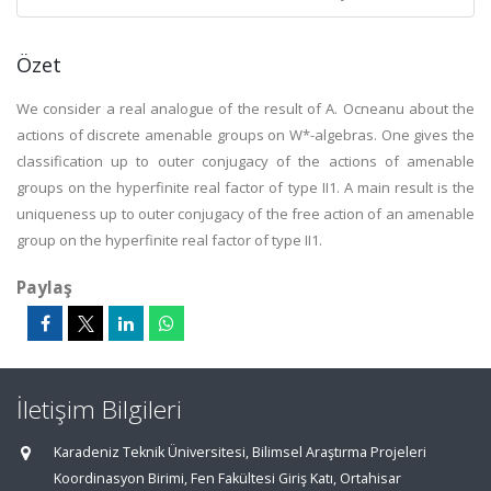
Özet
We consider a real analogue of the result of A. Ocneanu about the
actions of discrete amenable groups on W*-algebras. One gives the
classification up to outer conjugacy of the actions of amenable
groups on the hyperfinite real factor of type II1. A main result is the
uniqueness up to outer conjugacy of the free action of an amenable
group on the hyperfinite real factor of type II1.
Paylaş
İletişim Bilgileri
Karadeniz Teknik Üniversitesi, Bilimsel Araştırma Projeleri
Koordinasyon Birimi, Fen Fakültesi Giriş Katı, Ortahisar