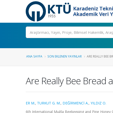
Karadeniz Tekni
Akademik Veri 
Ara
ANA SAYFA
SON EKLENEN YAYINLAR
ARE REALLY BEE B
Are Really Bee Bread a
ER M.
,
TURKUT G. M.
,
DEĞİRMENCİ A.
,
YILDIZ O.
6th International Muğla Beekeeping and Pine Honey Co