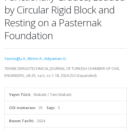
by Circular Rigid Block and
Resting on a Pasternak
Foundation
Yazıcıoğlu A.
,
Birinci A.
,
Adıyaman G.
TEKNIK DERGI/TECHNICAL JOURNAL OF TURKISH CHAMBER OF CIVIL
ENGINEERS, cilt.35, sa.5, ss.1-18, 2024 (SCI-Expanded)
Yayın Türü:
Makale / Tam Makale
Cilt numarası:
35
Sayı:
5
Basım Tarihi:
2024