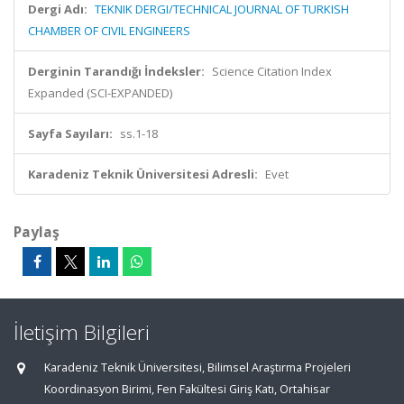
Dergi Adı:
TEKNIK DERGI/TECHNICAL JOURNAL OF TURKISH
CHAMBER OF CIVIL ENGINEERS
Derginin Tarandığı İndeksler:
Science Citation Index
Expanded (SCI-EXPANDED)
Sayfa Sayıları:
ss.1-18
Karadeniz Teknik Üniversitesi Adresli:
Evet
Paylaş
İletişim Bilgileri
Karadeniz Teknik Üniversitesi, Bilimsel Araştırma Projeleri
Koordinasyon Birimi, Fen Fakültesi Giriş Katı, Ortahisar