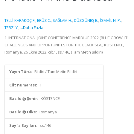
TELLİ KARAKOÇ F.
,
ERÜZ C.
,
SAĞLAM H.
,
DÜZGÜNEŞ E.
,
İSMAİL N. P.
,
TERZİ Y.
,
...Daha Fazla
1. INTERNATIONAL JOINT CONFERENCE MARBLUE 2022 (BLUE GROWHT:
CHALLENGES AND OPPORTUNITES FOR THE BLACK SEA), KÖSTENCE,
Romanya, 26 Ekim 2022, cilt.1, ss.146, (Tam Metin Bildiri)
Yayın Türü:
Bildiri / Tam Metin Bildiri
Cilt numarası:
1
Basıldığı Şehir:
KÖSTENCE
Basıldığı Ülke:
Romanya
Sayfa Sayıları:
ss.146