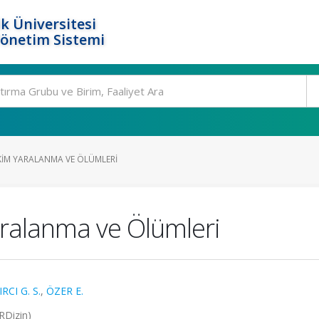
k Üniversitesi
Yönetim Sistemi
KIM YARALANMA VE ÖLÜMLERI
ralanma ve Ölümleri
IRCI G. S.
,
ÖZER E.
TRDizin)