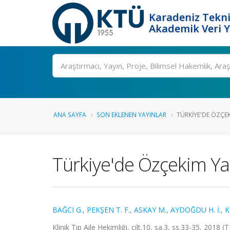
Karadeniz Tekni
Akademik Veri 
Ara
ANA SAYFA
SON EKLENEN YAYINLAR
TÜRKIYE'DE ÖZÇE
Türkiye'de Özçekim Ya
BAĞCI G.
,
PEKŞEN T. F.
,
ASKAY M.
,
AYDOĞDU H. İ.
,
K
Klinik Tıp Aile Hekimliği, cilt.10, sa.3, ss.33-35, 2018 (